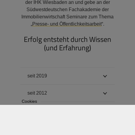
der IHK Wiesbaden an und gebe an der
Südwestdeutschen Fachakademie der
Immobilienwirtschaft Seminare zum Thema
„
Presse- und Öffentlichkeitsarbeit
“.
Erfolg entsteht durch Wissen
(und Erfahrung)
seit 2019
seit 2012
Cookies
seit 2006
seit 2004